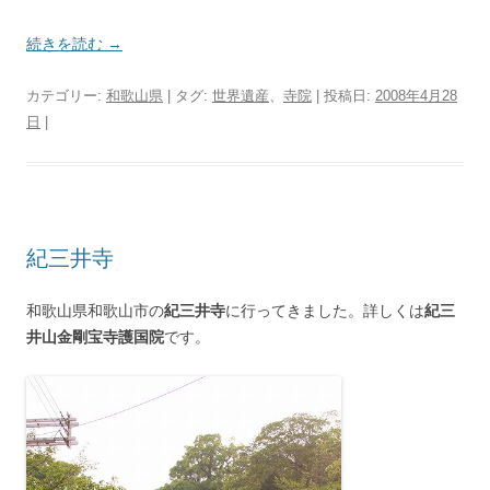
続きを読む
→
カテゴリー:
和歌山県
| タグ:
世界遺産
、
寺院
| 投稿日:
2008年4月28
日
|
紀三井寺
和歌山県和歌山市の
紀三井寺
に行ってきました。詳しくは
紀三
井山金剛宝寺護国院
です。