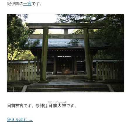
紀伊国の
一宮
です。
ひのくまのおおかみ
日前神宮
です。祭神は
日前大神
です。
続きを読む
→