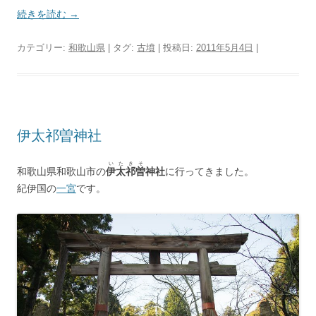
続きを読む
→
カテゴリー:
和歌山県
| タグ:
古墳
| 投稿日:
2011年5月4日
|
伊太祁曽神社
いたきそ
和歌山県和歌山市の
伊太祁曽
神社
に行ってきました。
紀伊国の
一宮
です。