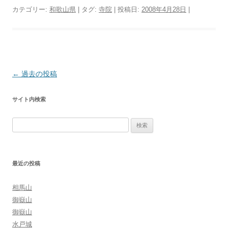
カテゴリー:
和歌山県
| タグ:
寺院
| 投稿日:
2008年4月28日
|
投
←
過去の投稿
稿
サイト内検索
ナ
ビ
検
ゲ
索:
ー
シ
最近の投稿
ョ
ン
相馬山
御嶽山
御嶽山
水戸城