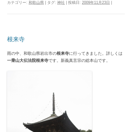
カテゴリー:
和歌山県
| タグ:
神社
| 投稿日:
2009年11月23日
|
根来寺
雨の中、和歌山県岩出市の
根来寺
に行ってきました。詳しくは
一乗山大伝法院根来寺
です。新義真言宗の総本山です。