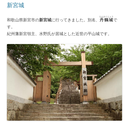
新宮城
たんかくじょう
和歌山県新宮市の
新宮城
に行ってきました。別名、
丹鶴城
で
す。
紀州藩新宮領主、水野氏が居城とした近世の平山城です。