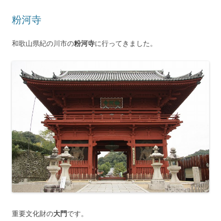
粉河寺
和歌山県紀の川市の
粉河寺
に行ってきました。
重要文化財の
大門
です。