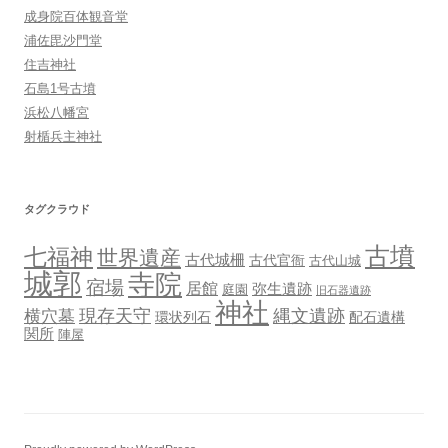
成身院百体観音堂
浦佐毘沙門堂
住吉神社
石島1号古墳
浜松八幡宮
射楯兵主神社
タグクラウド
古墳
七福神
世界遺産
古代城柵
古代官衙
古代山城
城郭
寺院
宿場
居館
弥生遺跡
庭園
旧石器遺跡
神社
現存天守
縄文遺跡
横穴墓
環状列石
配石遺構
関所
陣屋