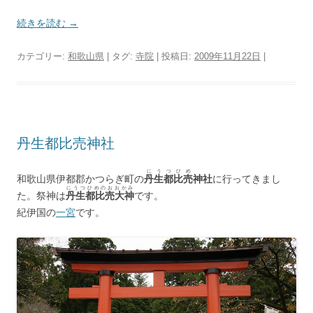
続きを読む
→
カテゴリー:
和歌山県
| タグ:
寺院
| 投稿日:
2009年11月22日
|
丹生都比売神社
にうつひめ
和歌山県伊都郡かつらぎ町の
丹生都比売
神社
に行ってきまし
にうつひめのおおかみ
た。祭神は
丹生都比売大神
です。
紀伊国の
一宮
です。