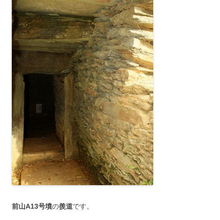
前山A13号墳
の
羨道
です。