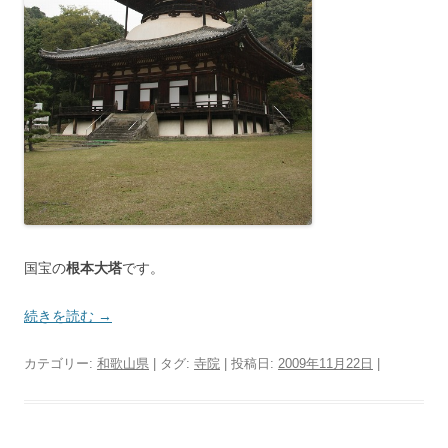
国宝の
根本大塔
です。
続きを読む
→
カテゴリー:
和歌山県
| タグ:
寺院
| 投稿日:
2009年11月22日
|