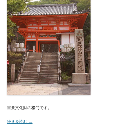
重要文化財の
楼門
です。
続きを読む
→