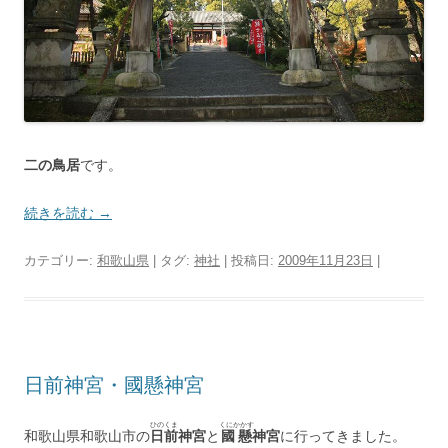
二の鳥居
です。
続きを読む
→
カテゴリー:
和歌山県
| タグ:
神社
| 投稿日:
2009年11月23日
|
日前神宮・國懸神宮
ひのくま
くにかかす
和歌山県和歌山市の
日前
神宮
と
國懸
神宮
に行ってきました。