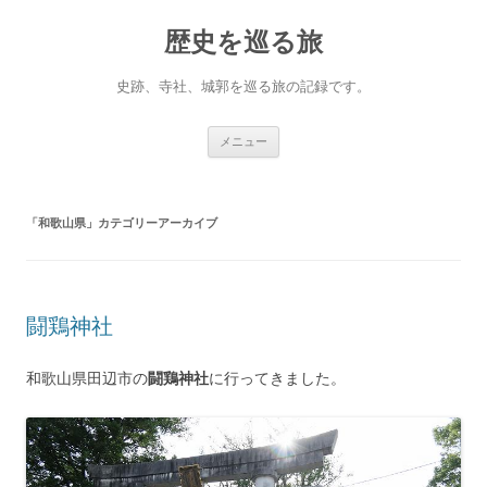
コ
ン
歴史を巡る旅
テ
ン
ツ
へ
史跡、寺社、城郭を巡る旅の記録です。
ス
キ
ッ
プ
メニュー
「
和歌山県
」カテゴリーアーカイブ
闘鶏神社
和歌山県田辺市の
闘鶏神社
に行ってきました。