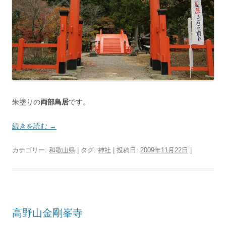
朱塗りの
両部鳥居
です。
続きを読む
→
カテゴリー:
和歌山県
| タグ:
神社
| 投稿日:
2009年11月22日
|
高野山金剛峯寺