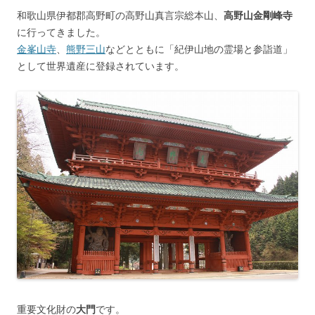
和歌山県伊都郡高野町の高野山真言宗総本山、
高野山金剛峰寺
に行ってきました。
金峯山寺
、
熊野三山
などとともに「紀伊山地の霊場と参詣道」
として世界遺産に登録されています。
重要文化財の
大門
です。