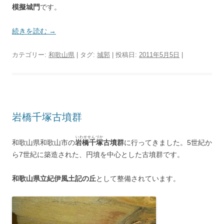
模擬城門
です。
続きを読む
→
カテゴリー:
和歌山県
| タグ:
城郭
| 投稿日:
2011年5月5日
|
岩橋千塚古墳群
いわせせんづか
和歌山県和歌山市の
岩橋千塚
古墳群
に行ってきました。5世紀か
ら7世紀に築造された、円墳を中心とした古墳群です。
和歌山県立紀伊風土記の丘
として整備されています。