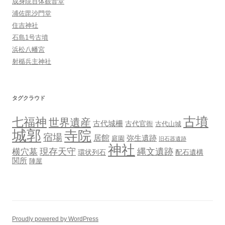
成身院百体観音堂
浦佐毘沙門堂
住吉神社
石島1号古墳
浜松八幡宮
射楯兵主神社
タグクラウド
古墳
七福神
世界遺産
古代城柵
古代官衙
古代山城
城郭
寺院
宿場
居館
弥生遺跡
庭園
旧石器遺跡
神社
現存天守
縄文遺跡
横穴墓
環状列石
配石遺構
関所
陣屋
Proudly powered by WordPress