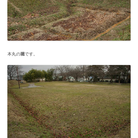
本丸の
堀
です。