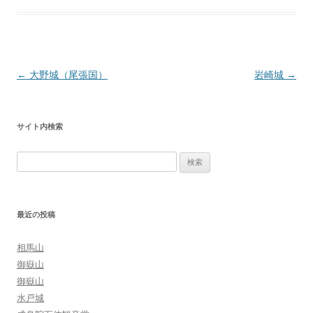
投
←
大野城（尾張国）
岩崎城
→
稿
ナ
サイト内検索
ビ
ゲ
検
ー
索:
シ
ョ
最近の投稿
ン
相馬山
御嶽山
御嶽山
水戸城