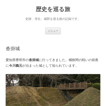
コ
ン
歴史を巡る旅
テ
ン
ツ
へ
史跡、寺社、城郭を巡る旅の記録です。
ス
キ
ッ
プ
メニュー
沓掛城
愛知県豊明市の
沓掛城
に行ってきました。桶狭間の戦いの前夜
に
今川義元
が泊まった城として知られています。