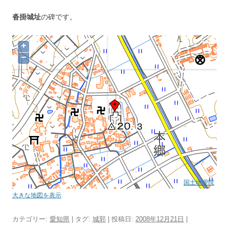
沓掛城址
の碑です。
+
−
国土地理院
大きな地図を表示
カテゴリー:
愛知県
| タグ:
城郭
| 投稿日:
2008年12月21日
|