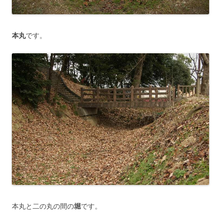
本丸
です。
本丸と二の丸の間の
堀
です。