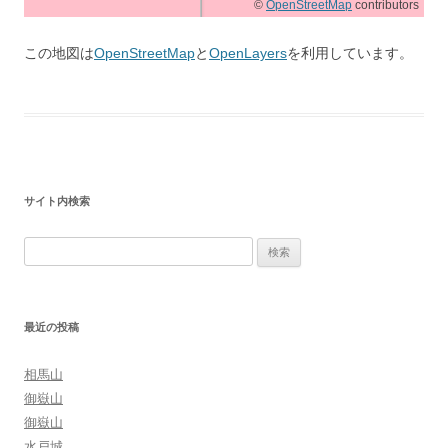
©
OpenStreetMap
contributors
この地図は
OpenStreetMap
と
OpenLayers
を利用しています。
サイト内検索
検
索:
最近の投稿
相馬山
御嶽山
御嶽山
水戸城