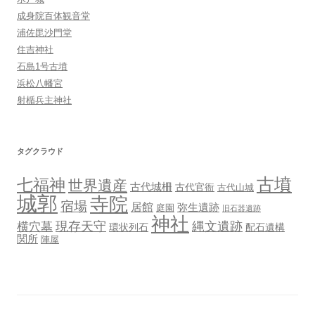
成身院百体観音堂
浦佐毘沙門堂
住吉神社
石島1号古墳
浜松八幡宮
射楯兵主神社
タグクラウド
古墳
七福神
世界遺産
古代城柵
古代官衙
古代山城
城郭
寺院
宿場
居館
弥生遺跡
庭園
旧石器遺跡
神社
現存天守
縄文遺跡
横穴墓
環状列石
配石遺構
関所
陣屋