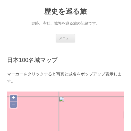
コ
ン
歴史を巡る旅
テ
ン
ツ
へ
史跡、寺社、城郭を巡る旅の記録です。
ス
キ
ッ
プ
メニュー
日本100名城マップ
マーカーをクリックすると写真と城名をポップアップ表示しま
す。
+
−