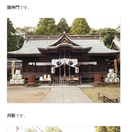
随神門
です。
拝殿
です。