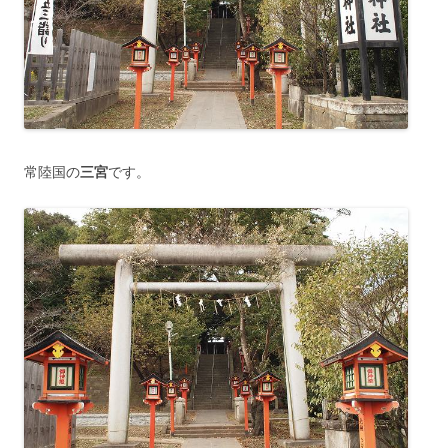
常陸国の
三宮
です。