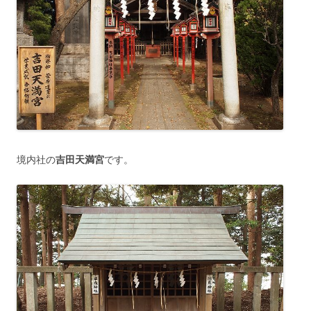
境内社の
吉田天満宮
です。