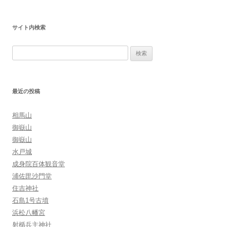
稿
ナ
サイト内検索
ビ
ゲ
検
ー
索:
シ
ョ
最近の投稿
ン
相馬山
御嶽山
御嶽山
水戸城
成身院百体観音堂
浦佐毘沙門堂
住吉神社
石島1号古墳
浜松八幡宮
射楯兵主神社