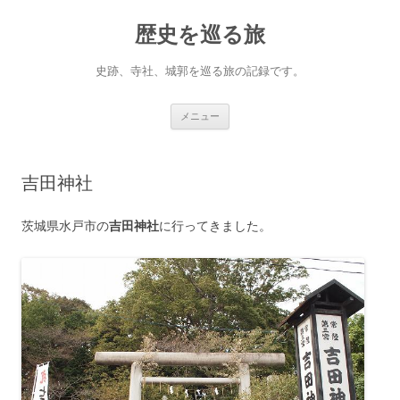
コ
ン
歴史を巡る旅
テ
ン
ツ
へ
史跡、寺社、城郭を巡る旅の記録です。
ス
キ
ッ
プ
メニュー
吉田神社
茨城県水戸市の
吉田神社
に行ってきました。