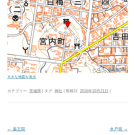
国土地理院
大きな地図を表示
カテゴリー:
茨城県
| タグ:
神社
| 投稿日:
2016年10月21日
|
投
←
薬王院
水戸宿
→