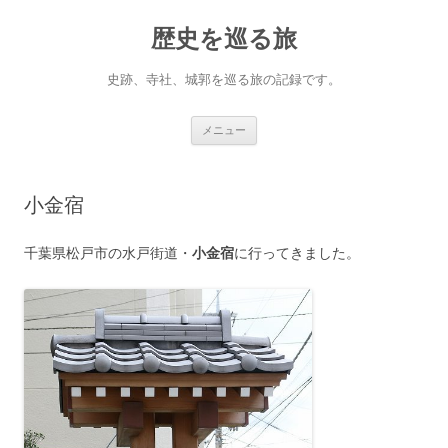
コ
ン
歴史を巡る旅
テ
ン
ツ
へ
史跡、寺社、城郭を巡る旅の記録です。
ス
キ
ッ
プ
メニュー
小金宿
千葉県松戸市の水戸街道・
小金宿
に行ってきました。