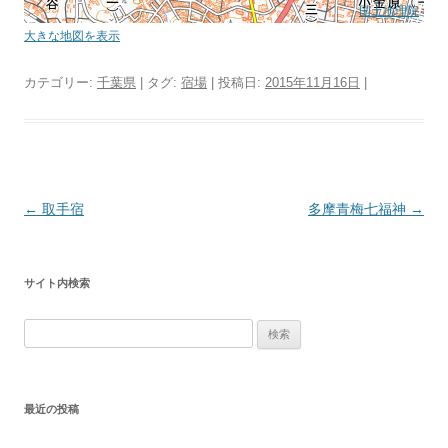
国土地理院
大きな地図を表示
カテゴリー:
千葉県
| タグ:
宿場
| 投稿日:
2015年11月16日
|
投
←
取手宿
多摩青梅七福神
→
稿
ナ
サイト内検索
ビ
ゲ
検
ー
索:
シ
ョ
最近の投稿
ン