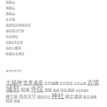
相馬山
御嶽山
御嶽山
水戸城
成身院百体観音堂
浦佐毘沙門堂
住吉神社
石島1号古墳
浜松八幡宮
射楯兵主神社
タグクラウド
古墳
七福神
世界遺産
古代城柵
古代官衙
古代山城
城郭
寺院
宿場
居館
弥生遺跡
庭園
旧石器遺跡
神社
現存天守
縄文遺跡
横穴墓
環状列石
配石遺構
関所
陣屋