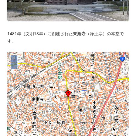
1481年（文明13年）に創建された
東漸寺
（浄土宗）の本堂で
す。
+
−