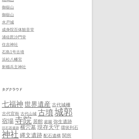
御嶽山
御嶽山
水戸城
成身院百体観音堂
浦佐毘沙門堂
住吉神社
石島1号古墳
浜松八幡宮
射楯兵主神社
タグクラウド
七福神
世界遺産
古代城柵
城郭
古墳
古代官衙
古代山城
寺院
宿場
居館
弥生遺跡
庭園
現存天守
横穴墓
環状列石
旧石器遺跡
神社
縄文遺跡
関所
配石遺構