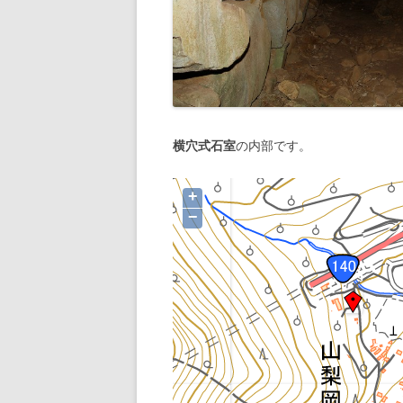
横穴式石室
の内部です。
+
−