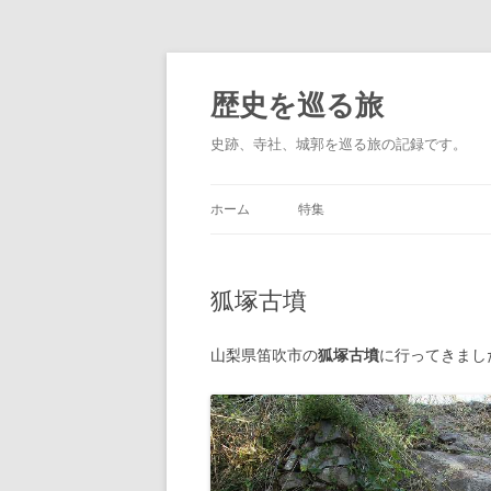
コ
ン
テ
歴史を巡る旅
ン
ツ
へ
史跡、寺社、城郭を巡る旅の記録です。
ス
キ
ッ
プ
ホーム
特集
三ツ鳥居
狐塚古墳
宇賀神
日本100名城
山梨県笛吹市の
狐塚古墳
に行ってきまし
続日本100名城
諸国一宮
七福神巡り