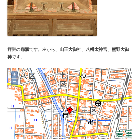
拝殿の
扁額
です。左から、
山王大御神
、
八幡太神宮
、
熊野大御
神
です。
+
−