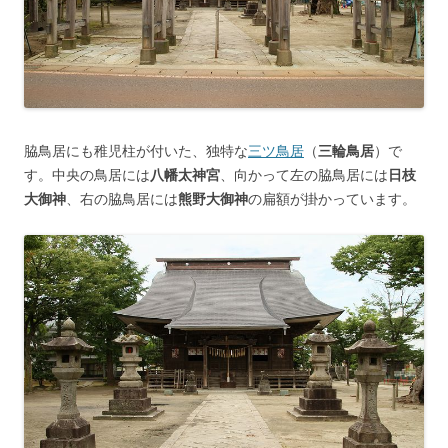
脇鳥居にも稚児柱が付いた、独特な
三ツ鳥居
（
三輪鳥居
）で
す。中央の鳥居には
八幡太神宮
、向かって左の脇鳥居には
日枝
大御神
、右の脇鳥居には
熊野大御神
の扁額が掛かっています。