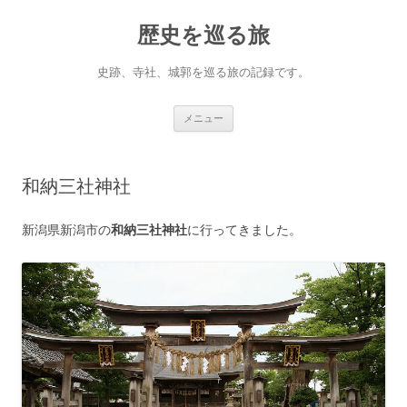
コ
ン
歴史を巡る旅
テ
ン
ツ
へ
史跡、寺社、城郭を巡る旅の記録です。
ス
キ
ッ
プ
メニュー
和納三社神社
新潟県新潟市の
和納三社神社
に行ってきました。