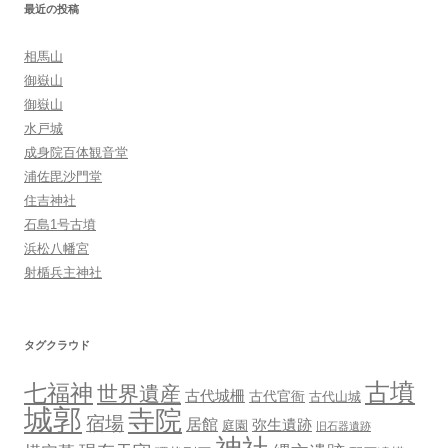
ョ
最近の投稿
ン
相馬山
御嶽山
御嶽山
水戸城
成身院百体観音堂
浦佐毘沙門堂
住吉神社
石島1号古墳
浜松八幡宮
射楯兵主神社
タグクラウド
古墳
七福神
世界遺産
古代城柵
古代官衙
古代山城
城郭
寺院
宿場
居館
弥生遺跡
庭園
旧石器遺跡