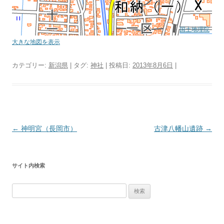
国土地理院
大きな地図を表示
カテゴリー:
新潟県
| タグ:
神社
| 投稿日:
2013年8月6日
|
投
←
神明宮（長岡市）
古津八幡山遺跡
→
稿
ナ
サイト内検索
ビ
ゲ
検
ー
索:
シ