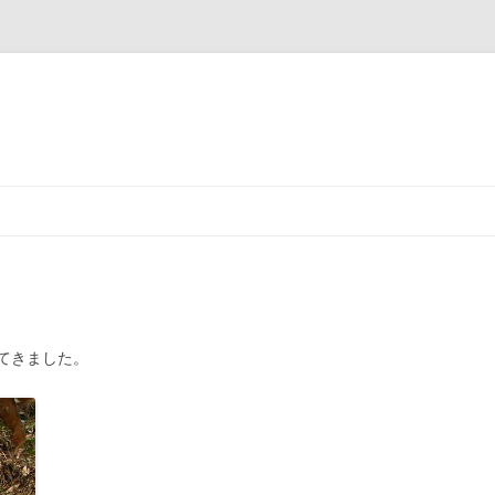
てきました。