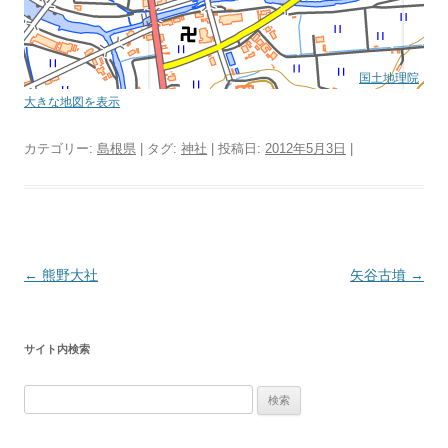
国土地理院
大きな地図を表示
カテゴリー:
島根県
| タグ:
神社
| 投稿日:
2012年5月3日
|
投
←
熊野大社
矢谷古墳
→
稿
ナ
サイト内検索
ビ
ゲ
検
ー
索:
シ