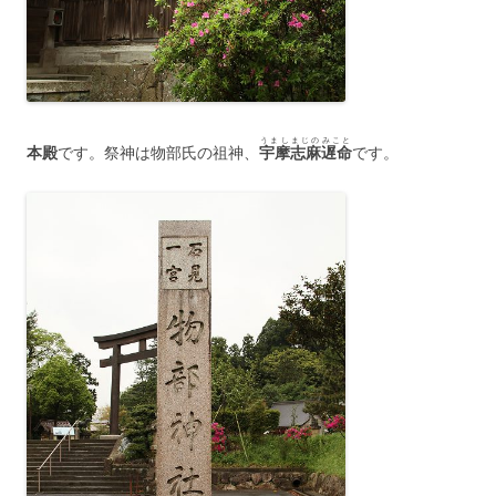
うましまじのみこと
本殿
です。祭神は物部氏の祖神、
宇摩志麻遅命
です。