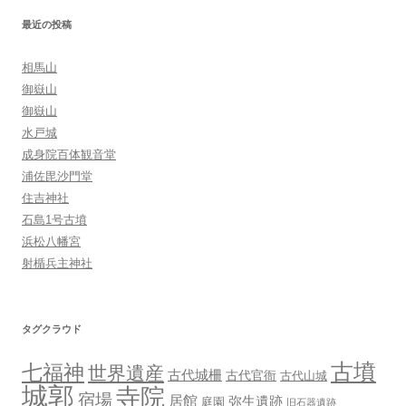
ョ
最近の投稿
ン
相馬山
御嶽山
御嶽山
水戸城
成身院百体観音堂
浦佐毘沙門堂
住吉神社
石島1号古墳
浜松八幡宮
射楯兵主神社
タグクラウド
古墳
七福神
世界遺産
古代城柵
古代官衙
古代山城
城郭
寺院
宿場
居館
弥生遺跡
庭園
旧石器遺跡