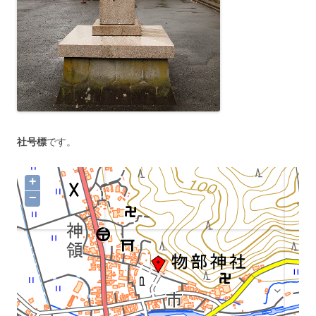
社号標
です。
+
−