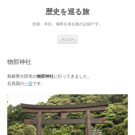
コ
ン
歴史を巡る旅
テ
ン
ツ
へ
史跡、寺社、城郭を巡る旅の記録です。
ス
キ
ッ
プ
メニュー
物部神社
島根県大田市の
物部神社
に行ってきました。
石見国の
一宮
です。