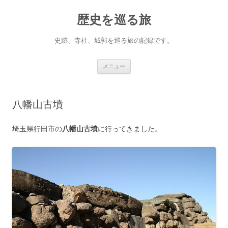
コ
ン
歴史を巡る旅
テ
ン
ツ
へ
史跡、寺社、城郭を巡る旅の記録です。
ス
キ
ッ
プ
メニュー
八幡山古墳
埼玉県行田市の
八幡山古墳
に行ってきました。