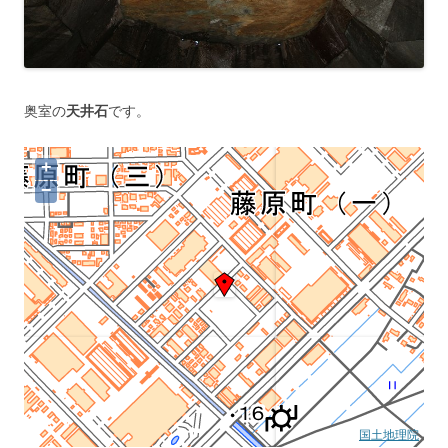
奥室の
天井石
です。
+
−
国土地理院