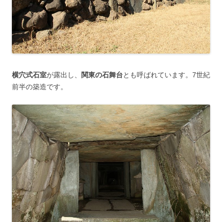
横穴式石室
が露出し、
関東の石舞台
とも呼ばれています。7世紀
前半の築造です。