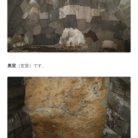
奥室
（玄室）です。