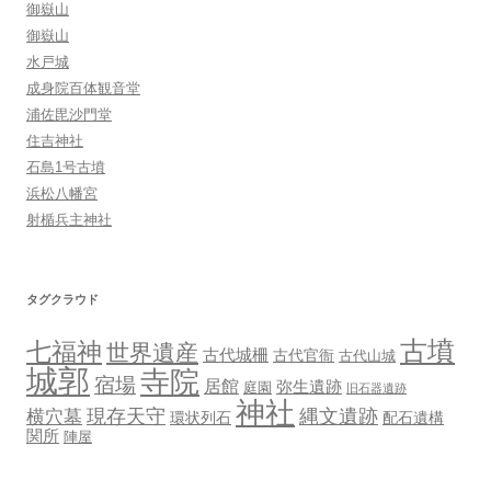
御嶽山
御嶽山
水戸城
成身院百体観音堂
浦佐毘沙門堂
住吉神社
石島1号古墳
浜松八幡宮
射楯兵主神社
タグクラウド
古墳
七福神
世界遺産
古代城柵
古代官衙
古代山城
城郭
寺院
宿場
居館
弥生遺跡
庭園
旧石器遺跡
神社
現存天守
縄文遺跡
横穴墓
環状列石
配石遺構
関所
陣屋