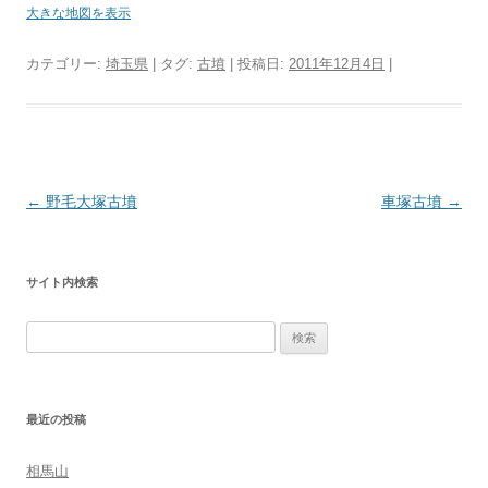
大きな地図を表示
カテゴリー:
埼玉県
| タグ:
古墳
| 投稿日:
2011年12月4日
|
投
←
野毛大塚古墳
車塚古墳
→
稿
ナ
サイト内検索
ビ
ゲ
検
ー
索:
シ
ョ
最近の投稿
ン
相馬山