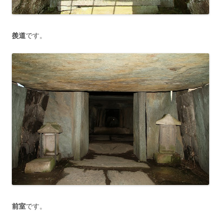
羨道
です。
前室
です。