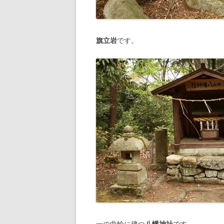
旗立岩
です。