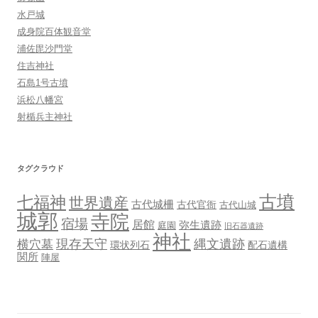
水戸城
成身院百体観音堂
浦佐毘沙門堂
住吉神社
石島1号古墳
浜松八幡宮
射楯兵主神社
タグクラウド
古墳
七福神
世界遺産
古代城柵
古代官衙
古代山城
城郭
寺院
宿場
居館
弥生遺跡
庭園
旧石器遺跡
神社
現存天守
縄文遺跡
横穴墓
環状列石
配石遺構
関所
陣屋