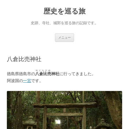
コ
ン
歴史を巡る旅
テ
ン
ツ
へ
史跡、寺社、城郭を巡る旅の記録です。
ス
キ
ッ
プ
メニュー
八倉比売神社
やくらひめ
徳島県徳島市の
八倉比売
神社
に行ってきました。
阿波国の
一宮
です。