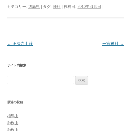
カテゴリー:
徳島県
| タグ:
神社
| 投稿日:
2010年8月9日
|
投
←
正法寺山荘
一宮神社
→
稿
ナ
サイト内検索
ビ
ゲ
検
ー
索:
シ
ョ
最近の投稿
ン
相馬山
御嶽山
御嶽山