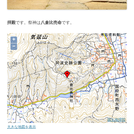
拝殿
です。祭神は
八倉比売命
です。
+
−
国土地理院
大きな地図を表示