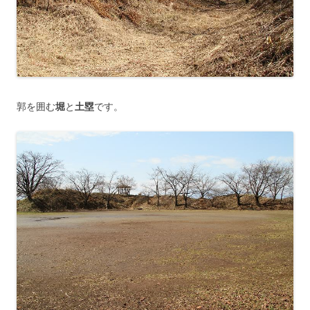
郭を囲む
堀
と
土塁
です。