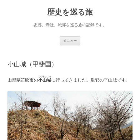
コ
ン
歴史を巡る旅
テ
ン
ツ
へ
史跡、寺社、城郭を巡る旅の記録です。
ス
キ
ッ
プ
メニュー
小山城（甲斐国）
こやまじょう
山梨県笛吹市の
小山城
に行ってきました。単郭の平山城です。