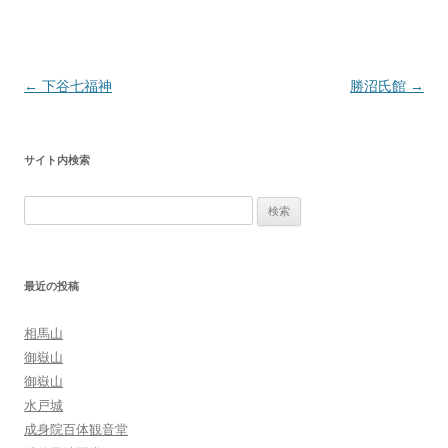
投
←
下谷七福神
勝沼氏館
→
稿
ナ
サイト内検索
ビ
ゲ
検
ー
索:
シ
ョ
最近の投稿
ン
相馬山
御嶽山
御嶽山
水戸城
成身院百体観音堂