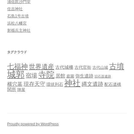
浦佐毘沙門堂
住吉神社
石島1号古墳
浜松八幡宮
射楯兵主神社
タグクラウド
古墳
七福神
世界遺産
古代城柵
古代官衙
古代山城
城郭
寺院
宿場
居館
弥生遺跡
庭園
旧石器遺跡
神社
現存天守
縄文遺跡
横穴墓
環状列石
配石遺構
関所
陣屋
Proudly powered by WordPress