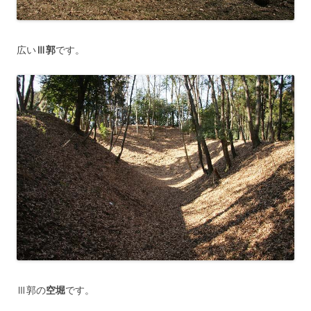
広い
Ⅲ郭
です。
Ⅲ郭の
空堀
です。