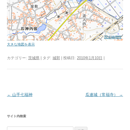
国土地理院
大きな地図を表示
カテゴリー:
茨城県
| タグ:
城郭
| 投稿日:
2010年1月10日
|
投
←
山手七福神
瓜連城（常福寺）
→
稿
ナ
サイト内検索
ビ
ゲ
検