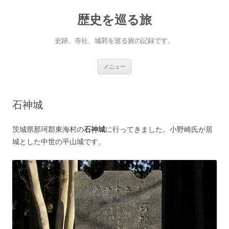
コ
ン
歴史を巡る旅
テ
ン
ツ
へ
史跡、寺社、城郭を巡る旅の記録です。
ス
キ
ッ
プ
メニュー
石神城
茨城県那珂郡東海村の
石神城
に行ってきました。小野崎氏が居
城とした中世の平山城です。