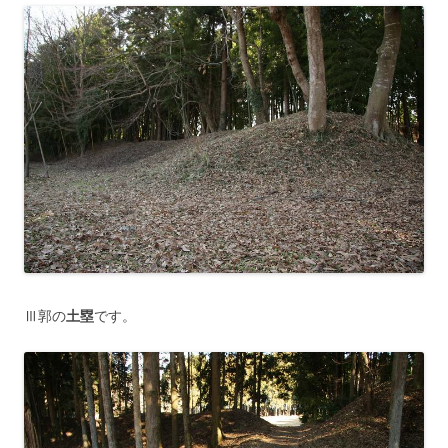
Ⅲ郭の
土塁
です。