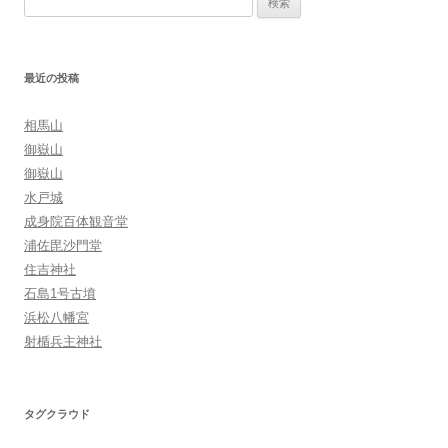
ー
索:
シ
ョ
最近の投稿
ン
相馬山
御嶽山
御嶽山
水戸城
成身院百体観音堂
浦佐毘沙門堂
住吉神社
石島1号古墳
浜松八幡宮
射楯兵主神社
タグクラウド