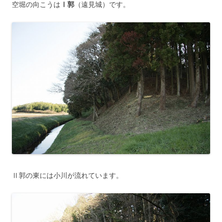
空堀の向こうは
Ⅰ郭
（遠見城）です。
Ⅱ郭の東には小川が流れています。