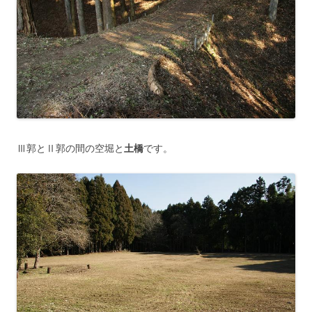
Ⅲ郭とⅡ郭の間の空堀と
土橋
です。