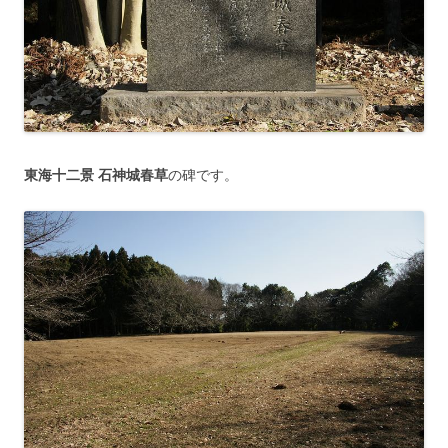
東海十二景
石神城春草
の碑です。