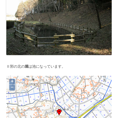
Ⅱ郭の北の
堀
は池になっています。
+
−