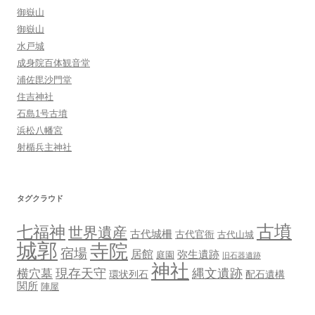
御嶽山
御嶽山
水戸城
成身院百体観音堂
浦佐毘沙門堂
住吉神社
石島1号古墳
浜松八幡宮
射楯兵主神社
タグクラウド
古墳
七福神
世界遺産
古代城柵
古代官衙
古代山城
城郭
寺院
宿場
居館
弥生遺跡
庭園
旧石器遺跡
神社
現存天守
縄文遺跡
横穴墓
環状列石
配石遺構
関所
陣屋