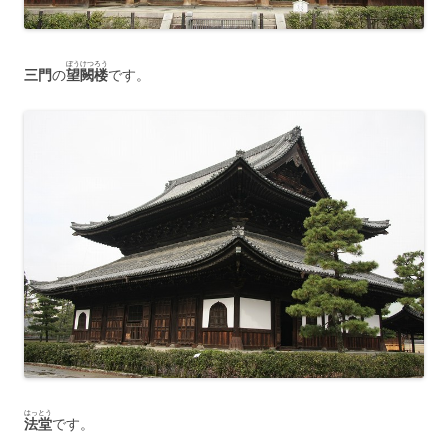
ぼうけつろう
三門
の
望闕楼
です。
はっとう
法堂
です。