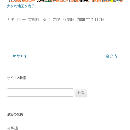
大きな地図を表示
カテゴリー:
京都府
| タグ:
寺院
| 投稿日:
2009年12月12日
|
投
←
片埜神社
高台寺
→
稿
ナ
サイト内検索
ビ
ゲ
検
ー
索:
シ
ョ
最近の投稿
ン
相馬山