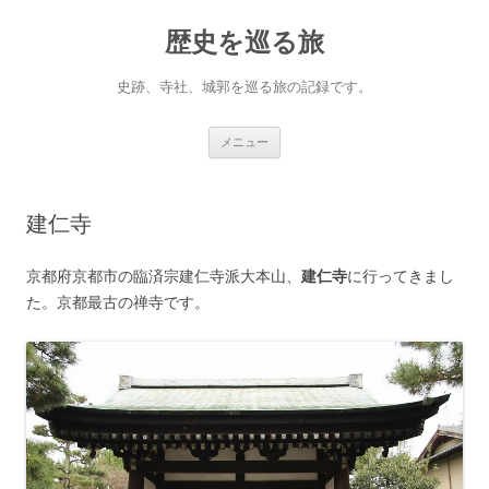
コ
ン
歴史を巡る旅
テ
ン
ツ
へ
史跡、寺社、城郭を巡る旅の記録です。
ス
キ
ッ
プ
メニュー
建仁寺
京都府京都市の臨済宗建仁寺派大本山、
建仁寺
に行ってきまし
た。京都最古の禅寺です。