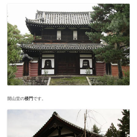
開山堂の
楼門
です。