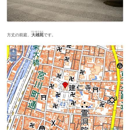
だいおうえん
方丈の前庭、
大雄苑
です。
+
−
国土地理院