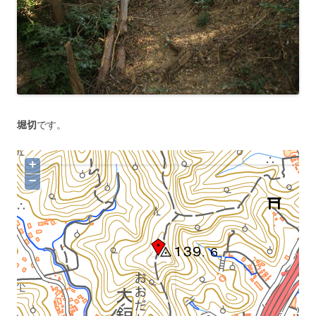
堀切
です。
+
−