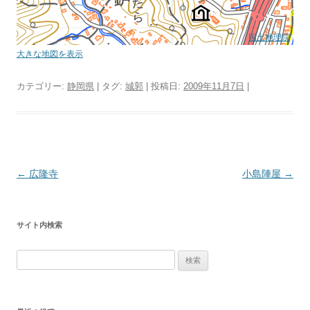
国土地理院
大きな地図を表示
カテゴリー:
静岡県
| タグ:
城郭
| 投稿日:
2009年11月7日
|
投
←
広隆寺
小島陣屋
→
稿
ナ
サイト内検索
ビ
ゲ
検
ー
索:
シ
ョ