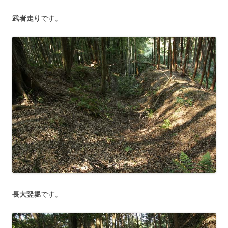
武者走り
です。
長大竪堀
です。