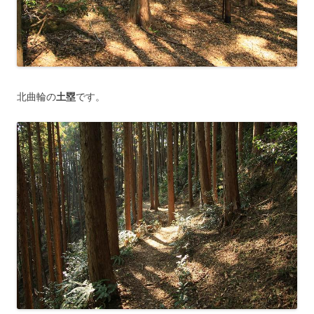
北曲輪の
土塁
です。