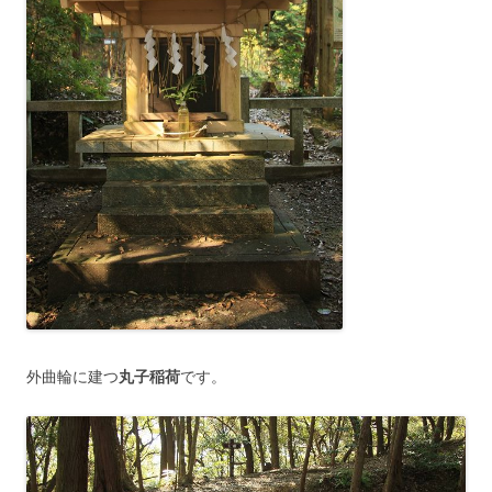
外曲輪に建つ
丸子稲荷
です。