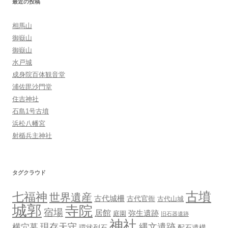
最近の投稿
ン
相馬山
御嶽山
御嶽山
水戸城
成身院百体観音堂
浦佐毘沙門堂
住吉神社
石島1号古墳
浜松八幡宮
射楯兵主神社
タグクラウド
古墳
七福神
世界遺産
古代城柵
古代官衙
古代山城
城郭
寺院
宿場
居館
弥生遺跡
庭園
旧石器遺跡
神社
現存天守
縄文遺跡
横穴墓
環状列石
配石遺構