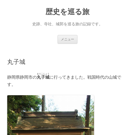
コ
ン
歴史を巡る旅
テ
ン
ツ
へ
史跡、寺社、城郭を巡る旅の記録です。
ス
キ
ッ
プ
メニュー
丸子城
まりこじょう
静岡県静岡市の
丸子城
に行ってきました。戦国時代の山城で
す。