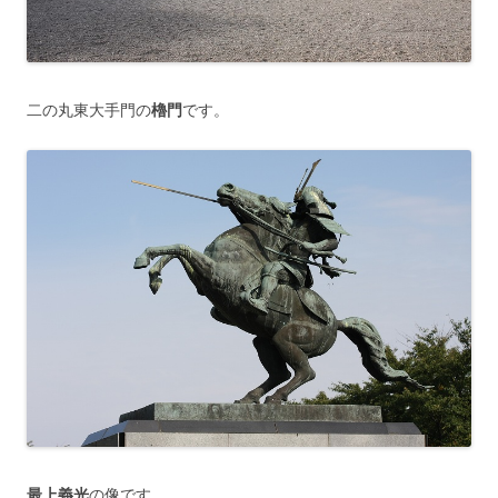
二の丸東大手門の
櫓門
です。
最上義光
の像です。