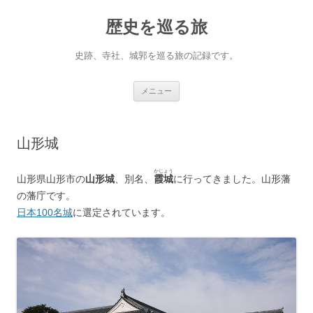
コ
ン
歴史を巡る旅
テ
ン
ツ
へ
史跡、寺社、城郭を巡る旅の記録です。
ス
キ
ッ
プ
メニュー
山形城
かじょう
山形県山形市の
山形城
、別名、
霞城
に行ってきました。山形藩
の藩庁です。
日本100名城
に選定されています。