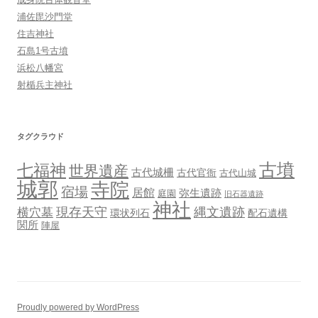
浦佐毘沙門堂
住吉神社
石島1号古墳
浜松八幡宮
射楯兵主神社
タグクラウド
古墳
七福神
世界遺産
古代城柵
古代官衙
古代山城
城郭
寺院
宿場
居館
弥生遺跡
庭園
旧石器遺跡
神社
現存天守
縄文遺跡
横穴墓
環状列石
配石遺構
関所
陣屋
Proudly powered by WordPress