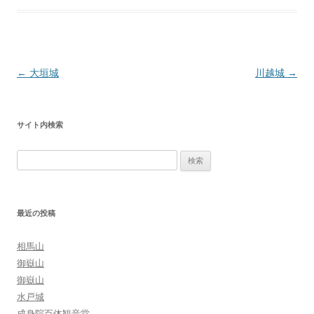
投
←
大垣城
川越城
→
稿
ナ
サイト内検索
ビ
ゲ
検
ー
索:
シ
ョ
最近の投稿
ン
相馬山
御嶽山
御嶽山
水戸城
成身院百体観音堂