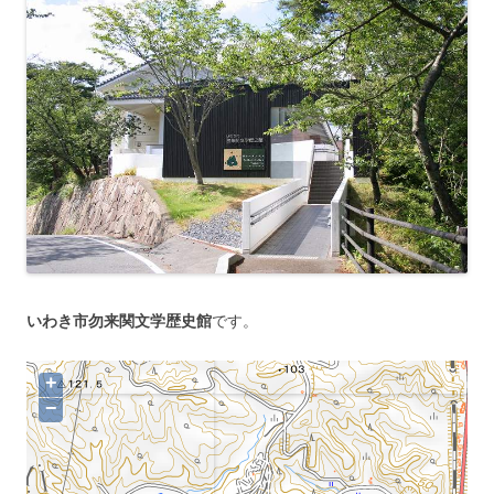
いわき市勿来関文学歴史館
です。
+
−