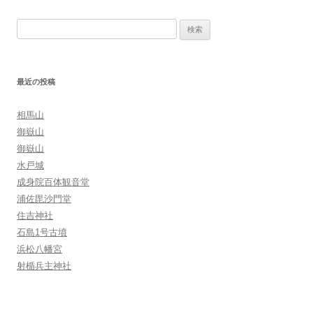
ビ
ゲ
検
ー
索:
シ
ョ
最近の投稿
ン
相馬山
御嶽山
御嶽山
水戸城
成身院百体観音堂
浦佐毘沙門堂
住吉神社
石島1号古墳
浜松八幡宮
射楯兵主神社