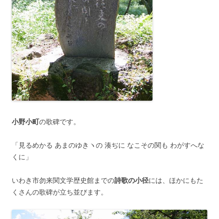
小野小町
の歌碑です。
「見るめかる あまのゆきヽの 湊ぢに なこその関も わがすへな
くに」
いわき市勿来関文学歴史館までの
詩歌の小径
には、ほかにもた
くさんの歌碑が立ち並びます。