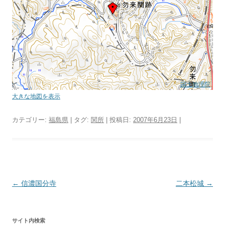
国土地理院
大きな地図を表示
カテゴリー:
福島県
| タグ:
関所
| 投稿日:
2007年6月23日
|
投
←
信濃国分寺
二本松城
→
稿
ナ
サイト内検索