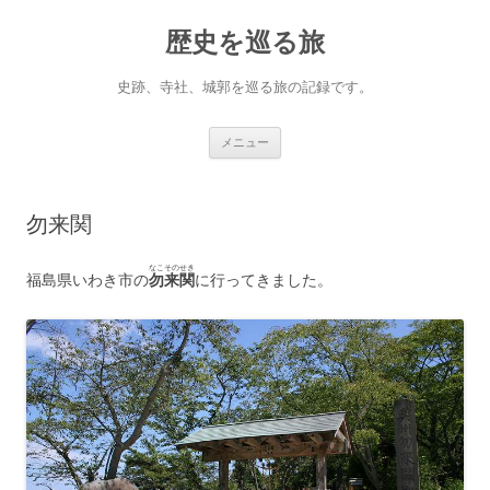
コ
ン
歴史を巡る旅
テ
ン
ツ
へ
史跡、寺社、城郭を巡る旅の記録です。
ス
キ
ッ
プ
メニュー
勿来関
なこそのせき
福島県いわき市の
勿来関
に行ってきました。