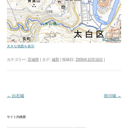
国土地理院
大きな地図を表示
カテゴリー:
宮城県
| タグ:
城郭
| 投稿日:
2006年10月16日
|
投
←
白石城
掛川城
→
稿
ナ
サイト内検索
ビ
ゲ