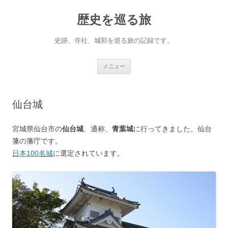
コ
ン
歴史を巡る旅
テ
ン
ツ
へ
史跡、寺社、城郭を巡る旅の記録です。
ス
キ
ッ
プ
メニュー
仙台城
宮城県仙台市の
仙台城
、通称、
青葉城
に行ってきました。仙台
藩の藩庁です。
日本100名城
に選定されています。