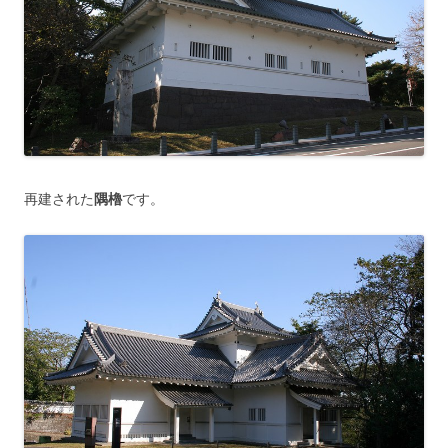
再建された
隅櫓
です。