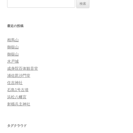
検
ー
索:
シ
ョ
最近の投稿
ン
相馬山
御嶽山
御嶽山
水戸城
成身院百体観音堂
浦佐毘沙門堂
住吉神社
石島1号古墳
浜松八幡宮
射楯兵主神社
タグクラウド